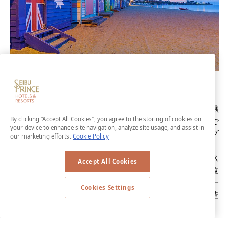
ブリスベン
ブリスベンは、一年を通じて落ち着いた夏の雰囲気を醸
By clicking “Accept All Cookies”, you agree to the storing of cookies on
しながら、大都市ならではのあらゆる利点を備えた街で
your device to enhance site navigation, analyze site usage, and assist in
す。華やかなクイーンストリートモールでショッピング
our marketing efforts.
Cookie Policy
を楽しんだ後は、穏やかな夜に川沿いをぶらぶら歩き、
屋外で食事を取ってゆったりした雰囲気に浸り、ブリス
Accept All Cookies
ベンの特徴的な文化に触れるのはいかがでしょうか。改
修を終えた文化遺産のハワード・スミス・ワーブスも一
Cookies Settings
度は訪れたい新名所で、高級レストランやビール醸造
所、バーなど、さまざまな選択肢があります。