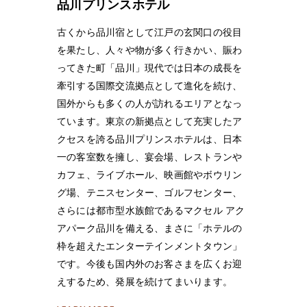
品川プリンスホテル
古くから品川宿として江戸の玄関口の役目
を果たし、人々や物が多く行きかい、賑わ
ってきた町「品川」現代では日本の成長を
牽引する国際交流拠点として進化を続け、
国外からも多くの人が訪れるエリアとなっ
ています。東京の新拠点として充実したア
クセスを誇る品川プリンスホテルは、日本
一の客室数を擁し、宴会場、レストランや
カフェ、ライブホール、映画館やボウリン
グ場、テニスセンター、ゴルフセンター、
さらには都市型水族館であるマクセル アク
アパーク品川を備える、まさに「ホテルの
枠を超えたエンターテインメントタウン」
です。今後も国内外のお客さまを広くお迎
えするため、発展を続けてまいります。