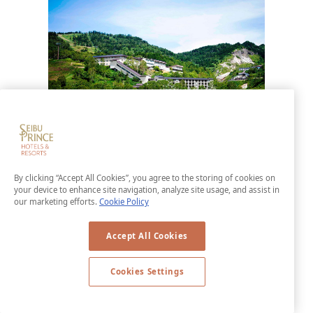
万座プリンスホテル
1年を通して車でアクセス可能な日本最高所
By clicking “Accept All Cookies”, you agree to the storing of cookies on
に位置し、“星に一番近い温泉”と称される万
your device to enhance site navigation, analyze site usage, and assist in
座温泉。絶景露天風呂のほか、多彩な効能
our marketing efforts.
Cookie Policy
の湯をご満喫いただける万座プリンスホテ
Accept All Cookies
ルでは、雄大な山々、硫黄の香り、乳白色
の湯、満天の星、とここでしか感じられな
Cookies Settings
い大自然が待っています。
LEARN MORE