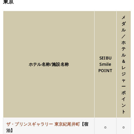
東京
メ
ダ
ル
／
ホ
テ
ル
SEIBU
＆
ホテル名称/施設名称
Smile
レ
POINT
ジ
ャ
ー
ポ
イ
ン
ト
ザ・プリンスギャラリー 東京紀尾井町
【宿
○
○
泊】