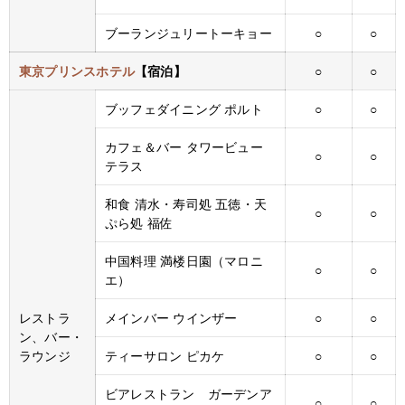
ブーランジュリートーキョー
○
○
東京プリンスホテル
【宿泊】
○
○
ブッフェダイニング ポルト
○
○
カフェ＆バー タワービュー
○
○
テラス
和食 清水・寿司処 五徳・天
○
○
ぷら処 福佐
中国料理 満楼日園（マロニ
○
○
エ）
レストラ
メインバー ウインザー
○
○
ン、バー・
ラウンジ
ティーサロン ピカケ
○
○
ビアレストラン ガーデンア
○
○