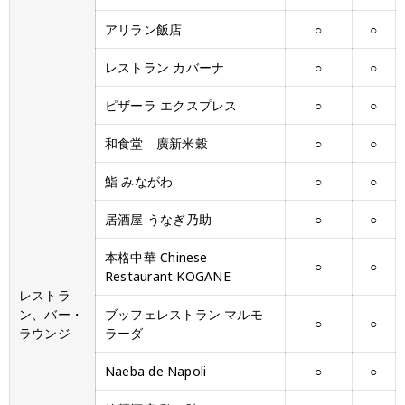
アリラン飯店
○
○
レストラン カバーナ
○
○
ピザーラ エクスプレス
○
○
和食堂 廣新米穀
○
○
鮨 みながわ
○
○
居酒屋 うなぎ乃助
○
○
本格中華 Chinese
○
○
Restaurant KOGANE
レストラ
ン、バー・
ブッフェレストラン マルモ
○
○
ラウンジ
ラーダ
Naeba de Napoli
○
○