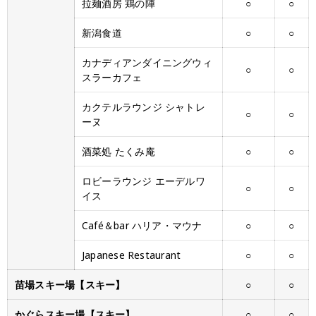
拉麺酒房 鶏の陣
○
○
新潟食道
○
○
カナディアンダイニングウィ
○
○
スラーカフェ
カクテルラウンジ シャトレ
○
○
ーヌ
酒菜処 たくみ庵
○
○
ロビーラウンジ エーデルワ
○
○
イス
Café＆bar ハリア・マウナ
○
○
Japanese Restaurant
○
○
苗場スキー場【スキー】
○
○
かぐらスキー場【スキー】
○
○