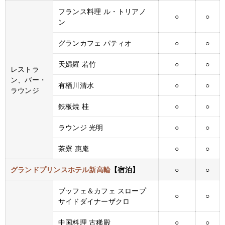
フランス料理 ル・トリアノ
○
○
ン
グランカフェ パティオ
○
○
天婦羅 若竹
○
○
レストラ
ン、バー・
有栖川清水
○
○
ラウンジ
鉄板焼 桂
○
○
ラウンジ 光明
○
○
茶寮 惠庵
○
○
グランドプリンスホテル新高輪
【宿泊】
○
○
ブッフェ＆カフェ スロープ
○
○
サイドダイナーザクロ
中国料理 古稀殿
○
○