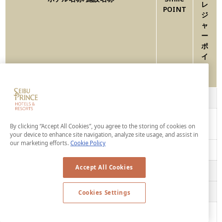
レ
POINT
ジ
ャ
ー
ポ
イ
ン
ト
ザ・プリンス 軽井沢
【宿泊】
○
○
ダイニングルーム ボーセジ
レストラ
○
○
By clicking “Accept All Cookies”, you agree to the storing of cookies on
ュール
ン、バー・
your device to enhance site navigation, analyze site usage, and assist in
our marketing efforts.
Cookie Policy
ラウンジ
バー ウインザー
○
○
Accept All Cookies
ザ・プリンス ヴィラ軽井沢
【宿泊】
○
○
軽井沢プリンスホテル イースト
【宿泊】
○
○
Cookies Settings
All Day Dining Karuizawa
○
○