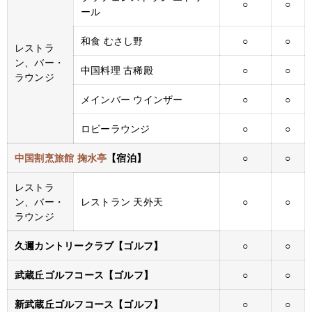
○
○
ール
和食 むさし野
○
○
レストラ
ン、バー・
中国料理 古稀殿
○
○
ラウンジ
メインバー ウインザー
○
○
ロビーラウンジ
○
○
中国割烹旅館 掬水亭
【宿泊】
○
○
レストラ
ン、バー・
レストラン 天外天
○
○
ラウンジ
久邇カントリークラブ【ゴルフ】
○
○
武蔵丘ゴルフコース【ゴルフ】
○
○
新武蔵丘ゴルフコース【ゴルフ】
○
○