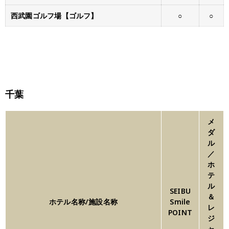
西武園ゴルフ場【ゴルフ】
○
○
千葉
メ
ダ
ル
／
ホ
テ
ル
SEIBU
＆
ホテル名称/施設名称
Smile
レ
POINT
ジ
ャ