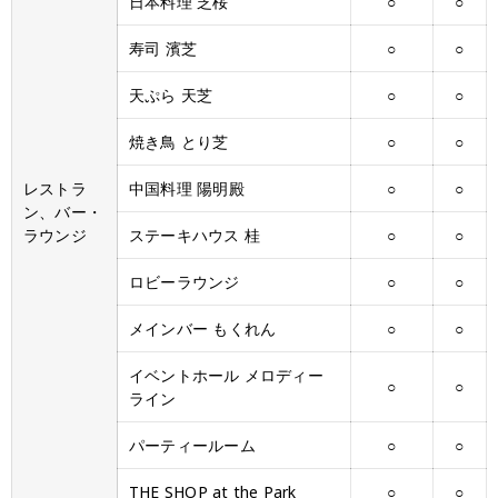
日本料理 芝桜
○
○
寿司 濱芝
○
○
天ぷら 天芝
○
○
焼き鳥 とり芝
○
○
レストラ
中国料理 陽明殿
○
○
ン、バー・
ラウンジ
ステーキハウス 桂
○
○
ロビーラウンジ
○
○
メインバー もくれん
○
○
イベントホール メロディー
○
○
ライン
パーティールーム
○
○
THE SHOP at the Park
○
○