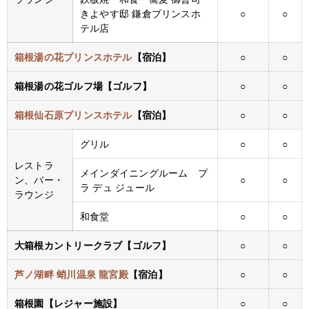
きよやす邸 鎌倉プリンスホ
○
○
テル店
箱根湯の花プリンスホテル
【宿泊】
○
○
箱根湯の花ゴルフ場【ゴルフ】
○
○
箱根仙石原プリンスホテル
【宿泊】
○
○
グリル
○
○
レストラ
メインダイニングルーム プ
ン、バー・
○
○
ラ デュ ジュール
ラウンジ
和食堂
○
○
大箱根カントリークラブ【ゴルフ】
○
○
芦ノ湖畔 蛸川温泉 龍宮殿
【宿泊】
○
○
箱根園【レジャー施設】
○
○