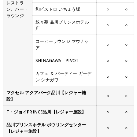
レストラ
ン、バー・
和ビストロ いちょう坂
○
○
ラウンジ
叙々苑 品川プリンスホテル
○
○
店
コーヒーラウンジ マウナケ
○
○
ア
SHINAGAWA PIVOT
○
○
カフェ ＆ パーティー ガーデ
○
○
ン シナガワ
マクセル アクアパーク品川【レジャー施
○
○
設】
T・ジョイPRINCE品川【レジャー施設】
○
○
品川プリンスホテル ボウリングセンター
○
○
【レジャー施設】