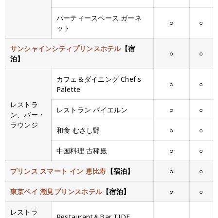
パーティースペース ガーネ
○
○
ット
サンシャインシティプリンスホテル
【宿
○
○
泊】
カフェ＆ダイニング Chef's
○
○
Palette
レストラ
レストラン バイエルン
○
○
ン、バー・
ラウンジ
和食 むさし野
○
○
中国料理 古稀殿
○
○
プリンス スマート イン 恵比寿
【宿泊】
○
○
東京ベイ 潮見プリンスホテル
【宿泊】
○
○
レストラ
Restaurant＆Bar TIDE