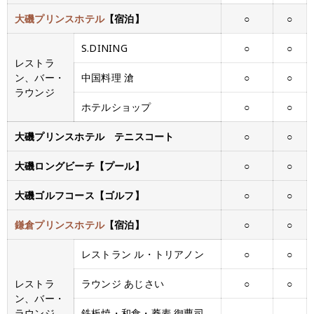
大磯プリンスホテル
【宿泊】
○
○
S.DINING
○
○
レストラ
ン、バー・
中国料理 滄
○
○
ラウンジ
ホテルショップ
○
○
大磯プリンスホテル テニスコート
○
○
大磯ロングビーチ【プール】
○
○
大磯ゴルフコース【ゴルフ】
○
○
鎌倉プリンスホテル
【宿泊】
○
○
レストラン ル・トリアノン
○
○
レストラ
ラウンジ あじさい
○
○
ン、バー・
ラウンジ
鉄板焼・和食・蕎麦 御曹司