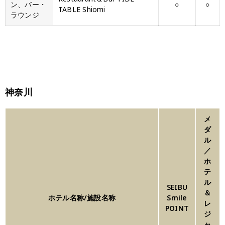
ン、バー・
○
○
TABLE Shiomi
ラウンジ
神奈川
メ
ダ
ル
／
ホ
テ
ル
SEIBU
＆
ホテル名称/施設名称
Smile
レ
POINT
ジ
ャ