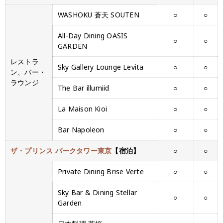
WASHOKU 蒼天 SOUTEN
○
○
All-Day Dining OASIS
○
○
GARDEN
レストラ
Sky Gallery Lounge Levita
○
○
ン、バー・
ラウンジ
The Bar illumiid
○
○
La Maison Kioi
○
○
Bar Napoleon
○
○
ザ・プリンス パークタワー東京
【宿泊】
○
○
Private Dining Brise Verte
○
○
Sky Bar & Dining Stellar
○
○
Garden