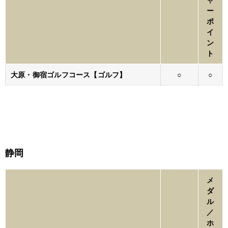
ー
ポ
イ
ン
ト
大原・御宿ゴルフコース【ゴルフ】
○
○
静岡
メ
ダ
ル
／
ホ