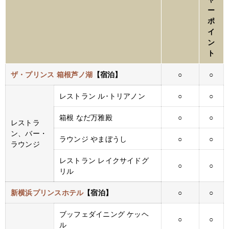
ー
ポ
イ
ン
ト
ザ・プリンス 箱根芦ノ湖
【宿泊】
○
○
レストラン ル･トリアノン
○
○
箱根 なだ万雅殿
○
○
レストラ
ン、バー・
ラウンジ やまぼうし
○
○
ラウンジ
レストラン レイクサイドグ
○
○
リル
新横浜プリンスホテル
【宿泊】
○
○
ブッフェダイニング ケッヘ
○
○
ル