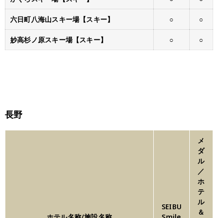
六日町八海山スキー場【スキー】
○
○
妙高杉ノ原スキー場【スキー】
○
○
長野
メ
ダ
ル
／
ホ
テ
ル
SEIBU
＆
ホテル名称/施設名称
Smile