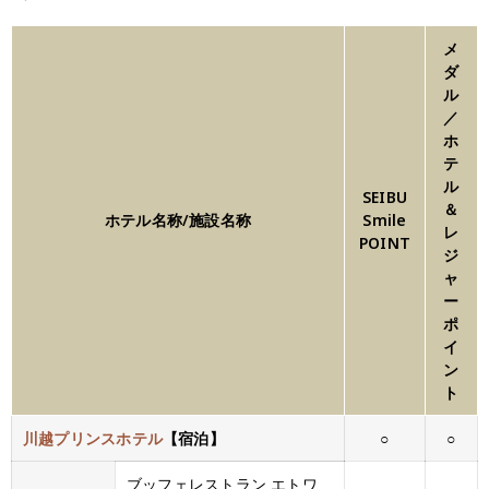
メ
ダ
ル
／
ホ
テ
ル
SEIBU
＆
ホテル名称/施設名称
Smile
レ
POINT
ジ
ャ
ー
ポ
イ
ン
ト
川越プリンスホテル
【宿泊】
○
○
ブッフェレストラン エトワ