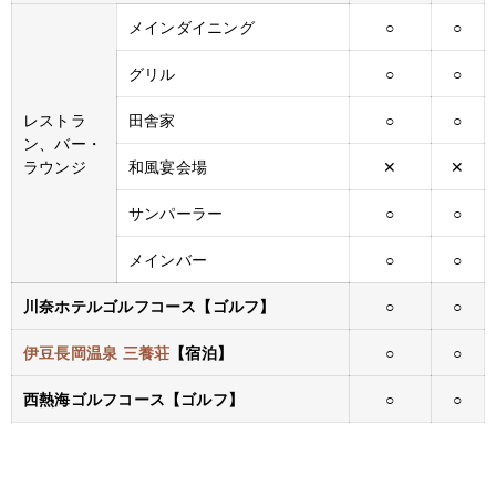
メインダイニング
○
○
グリル
○
○
レストラ
田舎家
○
○
ン、バー・
ラウンジ
和風宴会場
✕
✕
サンパーラー
○
○
メインバー
○
○
川奈ホテルゴルフコース【ゴルフ】
○
○
伊豆長岡温泉 三養荘
【宿泊】
○
○
西熱海ゴルフコース【ゴルフ】
○
○