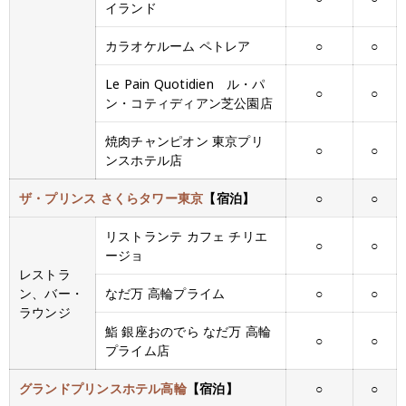
イランド
カラオケルーム ペトレア
○
○
Le Pain Quotidien ル・パ
○
○
ン・コティディアン芝公園店
焼肉チャンピオン 東京プリ
○
○
ンスホテル店
ザ・プリンス さくらタワー東京
【宿泊】
○
○
リストランテ カフェ チリエ
○
○
ージョ
レストラ
ン、バー・
なだ万 高輪プライム
○
○
ラウンジ
鮨 銀座おのでら なだ万 高輪
○
○
プライム店
グランドプリンスホテル高輪
【宿泊】
○
○