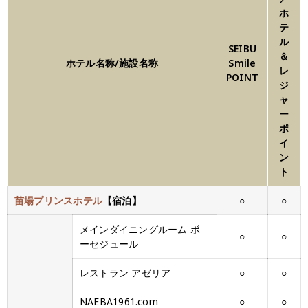
ホ
テ
ル
SEIBU
＆
ホテル名称/施設名称
Smile
レ
POINT
ジ
ャ
ー
ポ
イ
ン
ト
苗場プリンスホテル
【宿泊】
○
○
メインダイニングルーム ボ
○
○
ーセジュール
レストラン アゼリア
○
○
NAEBA1961.com
○
○