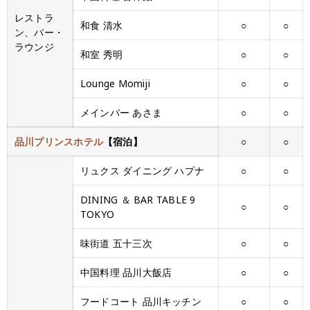
レストラ
和食 清水
○
○
ン、バー・
ラウンジ
和室 秀明
○
○
Lounge Momiji
○
○
メインバー あさま
○
○
品川プリンスホテル
【宿泊】
○
○
リュクス ダイニング ハプナ
○
○
DINING ＆ BAR TABLE 9
○
○
TOKYO
味街道 五十三次
○
○
中国料理 品川大飯店
○
○
フードコート 品川キッチン
○
○