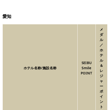
愛知
メ
ダ
ル
／
ホ
テ
ル
SEIBU
＆
ホテル名称/施設名称
Smile
レ
POINT
ジ
ャ
ー
ポ
イ
ン
ト