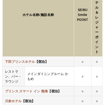
テ
ル
SEIBU
＆
ホテル名称/施設名称
Smile
レ
POINT
ジ
ャ
ー
ポ
イ
ン
ト
下田プリンスホテル
【宿泊】
○
○
レストラ
メインダイニングルーム か
ン、バー・
○
○
もめ
ラウンジ
プリンス スマート イン 熱海
【宿泊】
○
○
川奈ホテル
【宿泊】
○
○