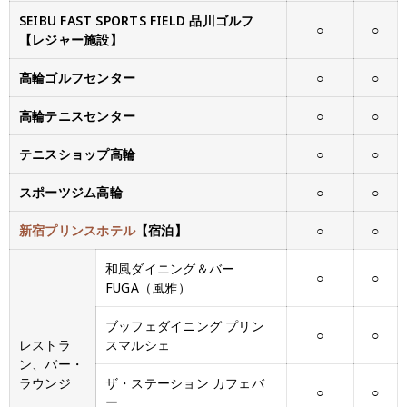
SEIBU FAST SPORTS FIELD 品川ゴルフ
○
○
【レジャー施設】
高輪ゴルフセンター
○
○
高輪テニスセンター
○
○
テニスショップ高輪
○
○
スポーツジム高輪
○
○
新宿プリンスホテル
【宿泊】
○
○
和風ダイニング＆バー
○
○
FUGA（風雅）
ブッフェダイニング プリン
○
○
レストラ
スマルシェ
ン、バー・
ラウンジ
ザ・ステーション カフェバ
○
○
ー