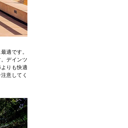
に最適です。
す。デインツ
節よりも快適
分注意してく