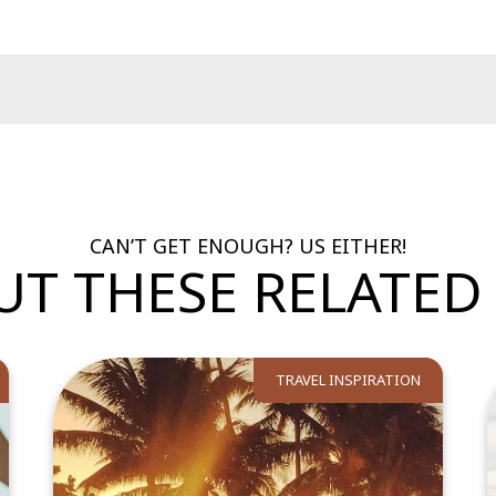
CAN’T GET ENOUGH? US EITHER!
UT THESE RELATED 
TRAVEL INSPIRATION