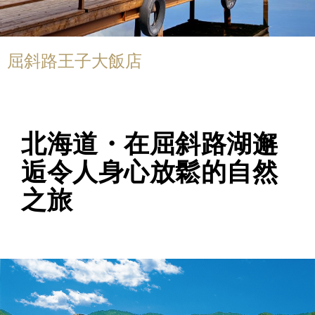
屈斜路王子大飯店
北海道・在屈斜路湖邂
逅令人身心放鬆的自然
之旅