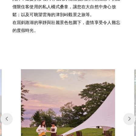
僅限住客使用的私人桶式桑拿，讓您在大自然中身心放
鬆；以及可眺望雲海的津別峠觀景之旅等。
在屈斜路湖的寧靜與壯麗景色包圍下，盡情享受令人難忘
的度假時光。