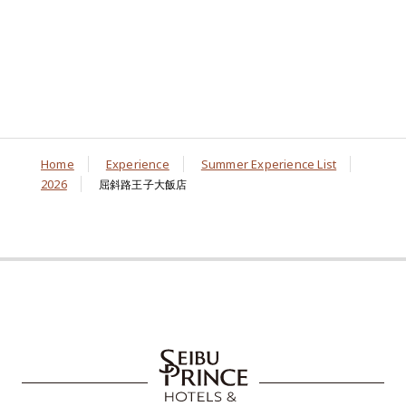
Home
Experience
Summer Experience List
2026
屈斜路王子大飯店