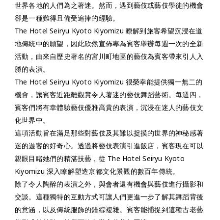
世界各地的人們為之著迷。然而，遇到藝伎或藝伎學徒的機會
卻是一種難得且備受追捧的經驗。
The Hotel Seiryu Kyoto Kiyomizu 瞭解到旅客希望沉浸在道
地傳統中的願望，因此欣然宣佈專為賓客舉辦每週一次的全新
活動，由來自歷史著名的宮川町地區的藝伎為賓客帶來引人入
勝的表演。
The Hotel Seiryu Kyoto Kiyomizu 很榮幸能提供獨一無二的
機會，讓賓客近距離觀賞令人著迷的藝伎舞蹈藝術。每週四，
賓客們將有幸體驗藝伎優雅高貴的表演，沉浸在迷人的藝伎文
化世界中。
這項活動旨在滿足那些對藝伎及其難以捉摸的世界的神秘感著
迷的遊客的好奇心。透過將藝伎表演引進飯店，賓客現在可以
親眼目睹她們的精湛技藝，從 The Hotel Seiryu Kyoto
Kiyomizu 深入瞭解塑造京都文化景觀的數百年傳統。
除了令人陶醉的表演之外，與會者還有機會與藝伎進行攝影和
交談。這種獨特的互動方式可讓人們更進一步了解其舞蹈背後
的意涵，以及傳統服飾的錯綜複雜。賓客能捕捉到這種古老藝