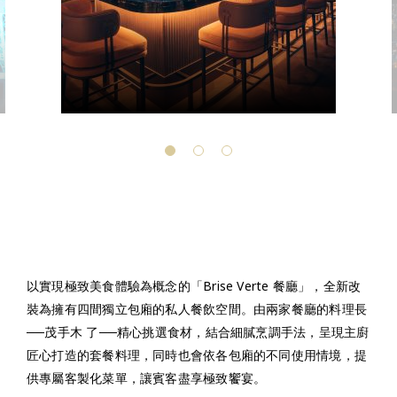
以實現極致美食體驗為概念的「Brise Verte 餐廳」，全新改
裝為擁有四間獨立包廂的私人餐飲空間。由兩家餐廳的料理長
──茂手木 了──精心挑選食材，結合細膩烹調手法，呈現主廚
匠心打造的套餐料理，同時也會依各包廂的不同使用情境，提
供專屬客製化菜單，讓賓客盡享極致饗宴。