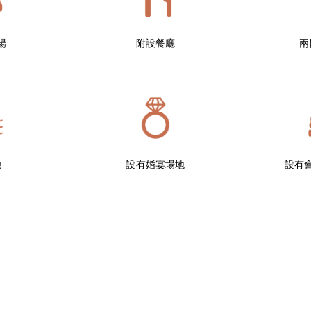
場
附設餐廳
兩
池
設有婚宴場地
設有