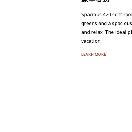
Spacious 420 sq.ft ro
greens and a spacious
and relax. The ideal p
vacation.
LEARN MORE