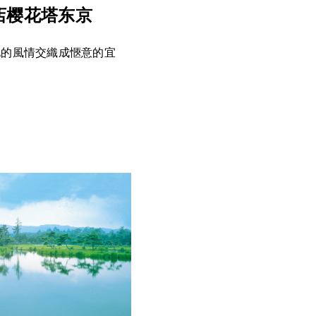
店樱花塔东京
化的風情交織成愜意的宜