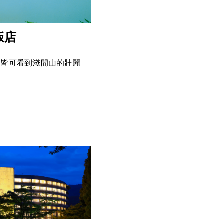
饭店
房皆可看到淺間山的壯麗