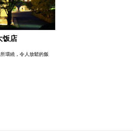
大饭店
然所環繞，令人放鬆的飯