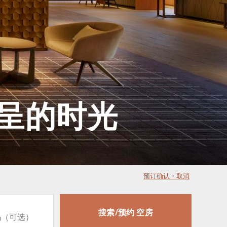
呈的时光
预订确认・取消