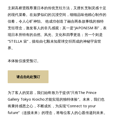
主厨高桥贤既尊重日本的传统烹饪方法，又擅长烹制灵感十足
的现代菜肴。在如梦似幻的沉浸空间，细细品味他精心制作的
佳肴，令人心旷神怡。 他成功创造了融合两条故事线的独特
烹饪理念，激发客人的非凡感观：其一是“JAPONISM 和”，表
现日本所特有的自然、风光、文化和四季更迭；另一个则是
“STELLA 宙”，描绘由七颗未知星球交织而成的神秘宇宙世
界。
本体验仅接受预订。
请点击此处预订
为了客人的笑容，我们始终致力于提供“只有The Prince
Gallery Tokyo Kioicho才能实现的独特体验”。未来，我们也
将秉持感恩之心，不断成长，为实现“Connect to your
future”（连接未来）的理念，将每位客人的心愿传递到未来。