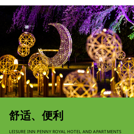
舒适、便利
LEISURE INN PENNY ROYAL HOTEL AND APARTMENTS