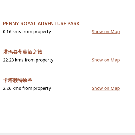
PENNY ROYAL ADVENTURE PARK
0.16 kms from property
Show on Map
塔玛谷葡萄酒之旅
22.23 kms from property
Show on Map
卡塔赖特峡谷
2.26 kms from property
Show on Map
联络我们