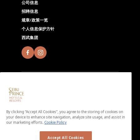
公司信息
招聘信息
规章/政策一览
个人信息保护方针
西武集团
加入Seibu Prince Global Rewards，尽情体验全球
Seibu Prince Hotels & Resorts的独特魅力。点击此处下
By clicking “Accept All Cookies”, you agree to the storing of cookies on
载App。
your device to enhance site navigation, analyze site usage, and assist in
＜免入会费・免年费＞
our marketing efforts.
Cookie Policy
Accept All Cookies