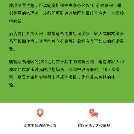
地理位置优越，距离朗塞斯顿中央商务区仅10 分钟路程，毗
邻美丽的塔玛河，步行即可到达该地区的最佳景点之一卡塔赖
特峡谷。
酒店提供各类客房，非常适合周末短途度假、家人或朋友聚会
乃至长期住宿，这里的独立公寓可让您拥有宾至如归的舒适享
受。
朗塞斯顿地区的独特之处在于其中的冒险公园，这是与家人和
朋友共度欢乐时光的理想场所。公园中设有攀岩、100 米滑
索、幽灵之旅和实弹射击游乐等项目，为您带来独特的体
验。
朗塞斯顿的绝佳位置
有限的酒店内停车场