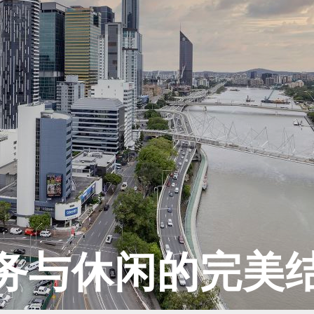
务与休闲的完美