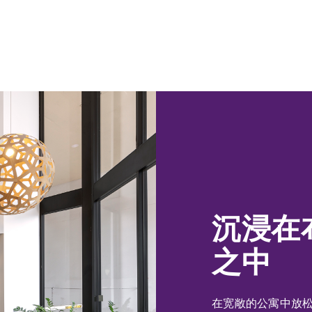
沉浸在
之中
在宽敞的公寓中放松身