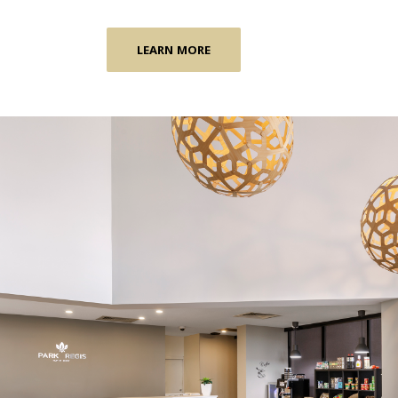
LEARN MORE