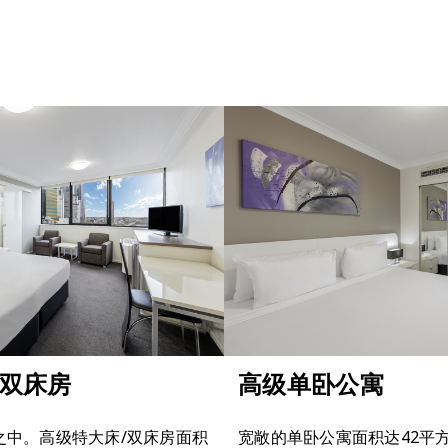
双床房
高级单卧公寓
之中。高级特大床/双床房面积
宽敞的单卧公寓面积达42平