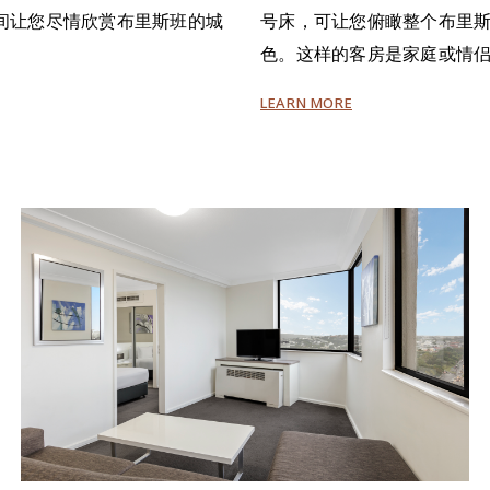
空间让您尽情欣赏布里斯班的城
号床，可让您俯瞰整个布里
色。这样的客房是家庭或情
LEARN MORE