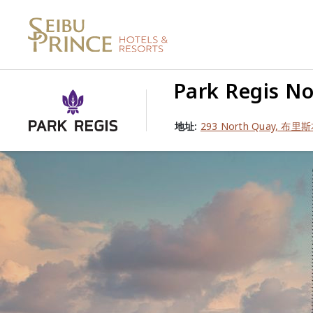
Park Regis N
地址:
293 North Quay,