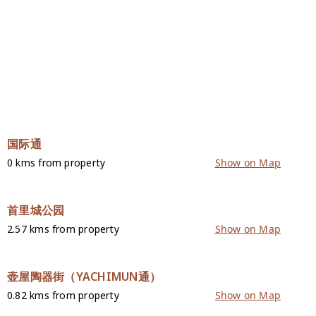
国际通
0 kms from property
Show on Map
首里城公园
2.57 kms from property
Show on Map
壶屋陶器街（YACHIMUN通）
0.82 kms from property
Show on Map