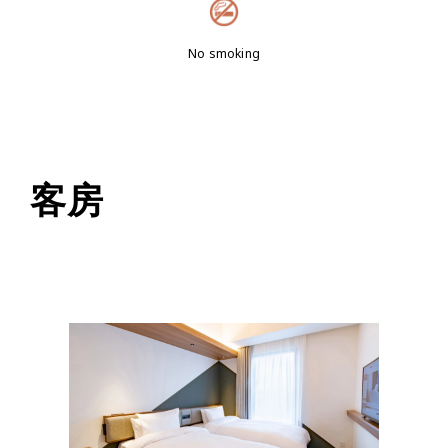
No smoking
客房