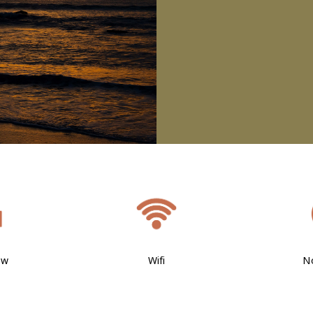
ew
Wifi
N