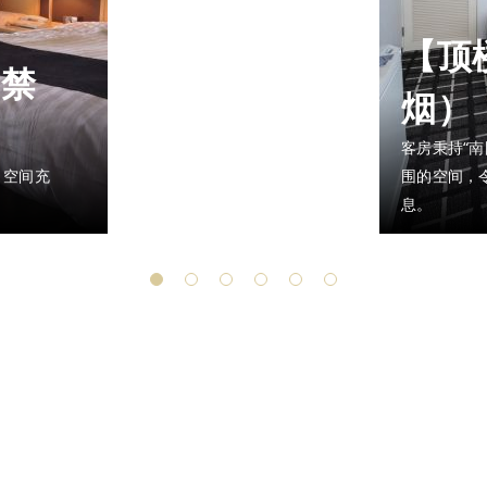
【顶
（禁
烟）
客房秉持“
，空间充
围的空间，
息。