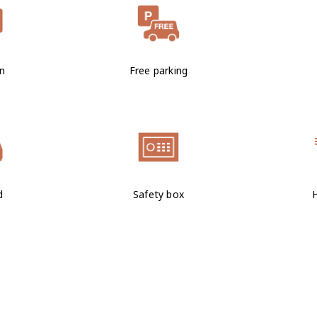
on
Free parking
d
Safety box
H