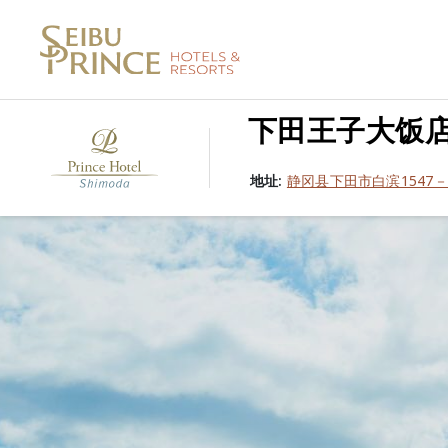
下田王子大饭
地址:
静冈县下田市白滨1547－