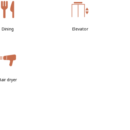
Dining
Elevator
air dryer