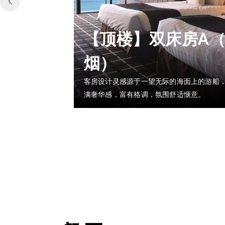
【顶楼】双床房A
烟）
客房设计灵感源于一望无际的海面上的游船
满奢华感，富有格调，氛围舒适惬意。