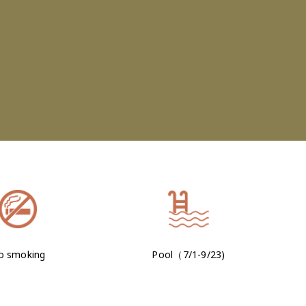
o smoking
Pool（7/1-9/23)