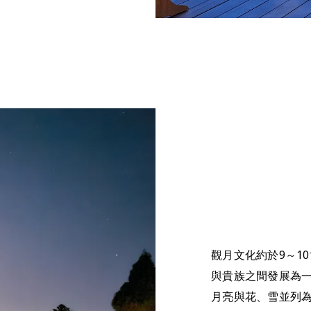
觀月文化約於9～1
與貴族之間發展為
月亮與花、雪並列