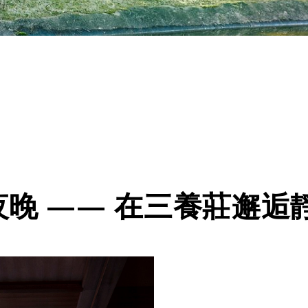
晚 —— 在三養莊邂逅