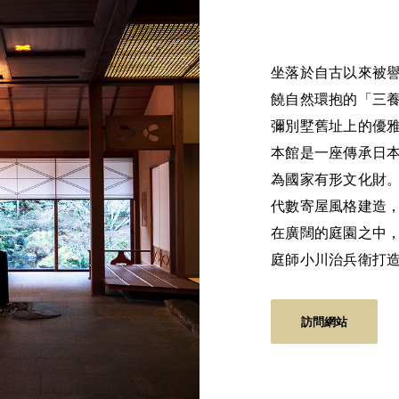
坐落於自古以來被
饒自然環抱的「三
彌別墅舊址上的優
本館是一座傳承日
為國家有形文化財
代數寄屋風格建造
在廣闊的庭園之中
庭師小川治兵衛打
訪問網站