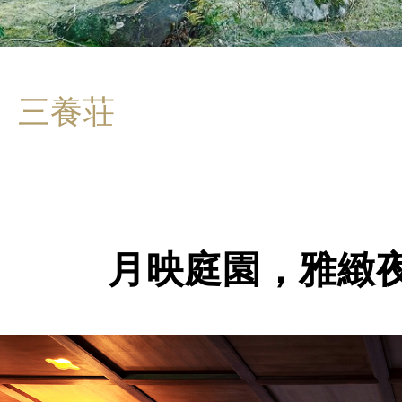
三養荘
月映庭園，雅緻夜