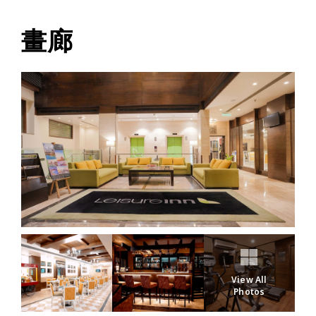
畫廊
View All
Photos