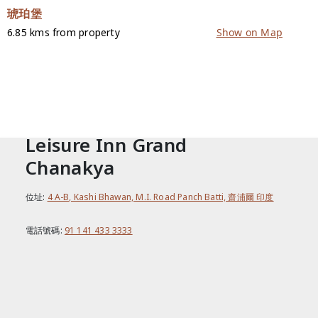
琥珀堡
6.85 kms from property
Show on Map
聯絡我們
Leisure Inn Grand
Chanakya
位址:
4 A-B, Kashi Bhawan, M.I. Road Panch Batti, 齋浦爾 印度
電話號碼:
91 141 433 3333