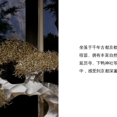
坐落于千年古都京
喧嚣、拥有丰富自
延历寺、下鸭神社
中，感受到京都深