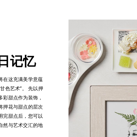
日记忆
将在这充满美学意蕴
甘色艺术”。 先以押
多彩甜点作为装饰，
将押花与甜点的层次
用完甜点后，您可以
自然与艺术交汇的地