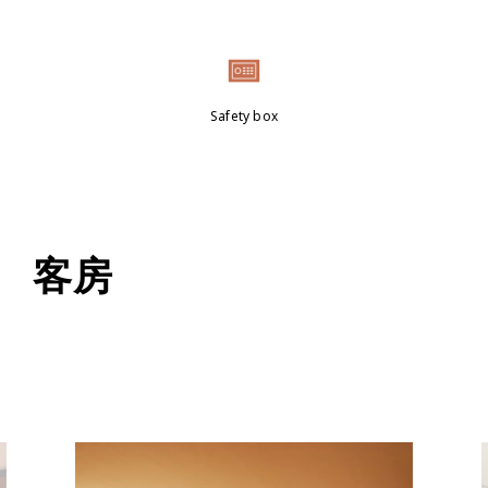
Safety box
客房