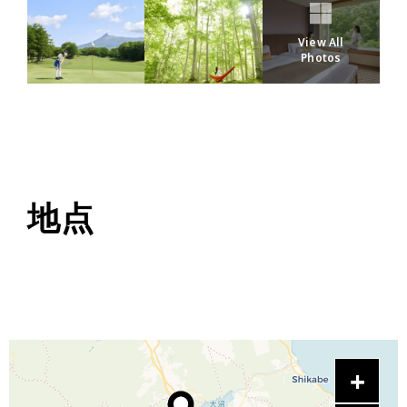
View All
Photos
地点