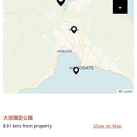
Leaflet
大沼国定公园
8.91 kms from property
Show on Map