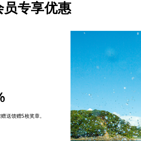
会员专享优惠
%
您赠送馈赠5枚奖章。