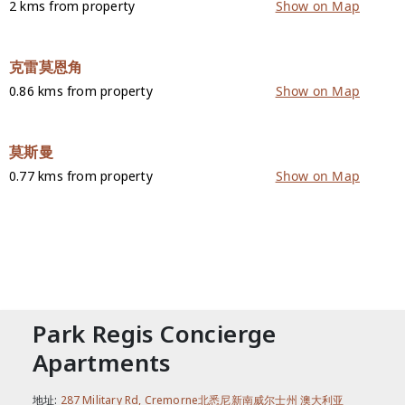
2 kms from property
Show on Map
克雷莫恩角
0.86 kms from property
Show on Map
莫斯曼
0.77 kms from property
Show on Map
联络我们
Park Regis Concierge
Apartments
地址:
287 Military Rd, Cremorne北悉尼新南威尔士州 澳大利亚