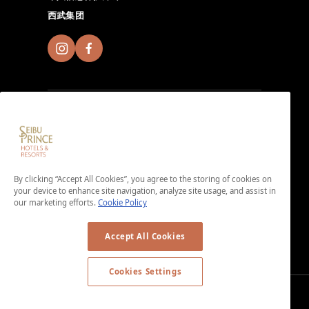
西武集团
加入Seibu Prince Global Rewards，尽情体验全球
Seibu Prince Hotels & Resorts的独特魅力。点击此处下
By clicking “Accept All Cookies”, you agree to the storing of cookies on
载App。
your device to enhance site navigation, analyze site usage, and assist in
＜免入会费・免年费＞
our marketing efforts.
Cookie Policy
Accept All Cookies
Cookies Settings
© Copyright © SEIBU PRINCE HOTELS WORLDWIDE INC. All rights
reserved.