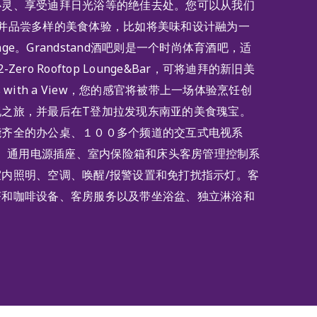
心灵、享受迪拜日光浴等的绝佳去处。您可以从我们
选并品尝多样的美食体验，比如将美味和设计融为一
ounge。Grandstand酒吧则是一个时尚体育酒吧，适
ero Rooftop Lounge&Bar，可将迪拜的新旧美
 with a View，您的感官将被带上一场体验烹饪创
现之旅，并最后在T登加拉发现东南亚的美食瑰宝。
能齐全的办公桌、１００多个频道的交互式电视系
服务、通用电源插座、室内保险箱和床头客房管理控制系
内照明、空调、唤醒/报警设置和免打扰指示灯。客
茶和咖啡设备、客房服务以及带坐浴盆、独立淋浴和