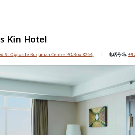
s Kin Hotel
yed St Opposite Burjuman Centre P.O.Box 8264,
电话号码:
+97