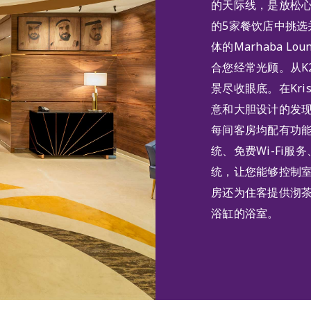
的天际线，是放松
的5家餐饮店中挑
体的Marhaba L
合您经常光顾。从K2-Z
景尽收眼底。在Kris
意和大胆设计的发
每间客房均配有功
统、免费Wi-Fi
统，让您能够控制室
房还为住客提供沏
浴缸的浴室。