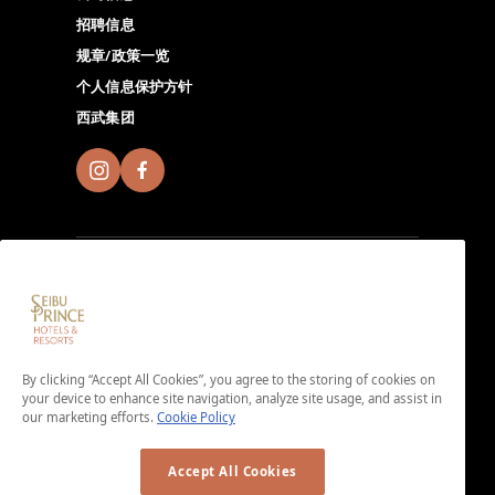
招聘信息
规章/政策一览
个人信息保护方针
西武集团
加入Seibu Prince Global Rewards，尽情体验全球
Seibu Prince Hotels & Resorts的独特魅力。点击此处下
By clicking “Accept All Cookies”, you agree to the storing of cookies on
载App。
your device to enhance site navigation, analyze site usage, and assist in
＜免入会费・免年费＞
our marketing efforts.
Cookie Policy
Accept All Cookies