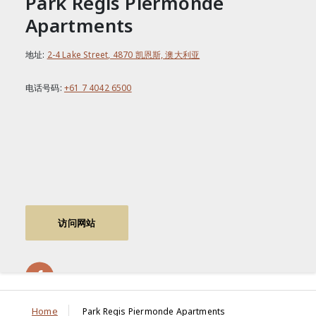
Park Regis Piermonde
Apartments
地址:
2-4 Lake Street, 4870 凯恩斯, 澳大利亚
电话号码:
+61 7 4042 6500
访问网站
Home
Park Regis Piermonde Apartments