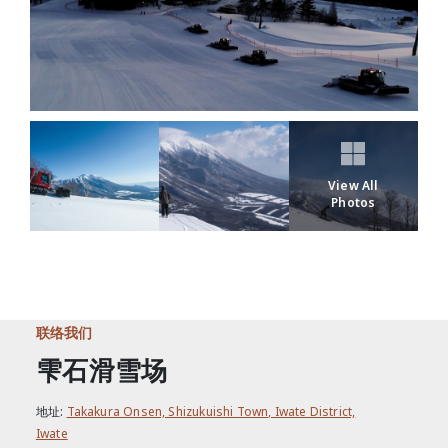
View All
Photos
联络我们
雫石滑雪场
地址:
Takakura Onsen, Shizukuishi Town, Iwate District,
Iwate