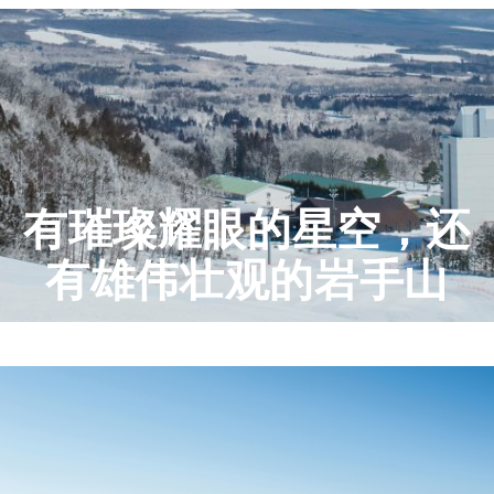
有璀璨耀眼的星空，还
有雄伟壮观的岩手山