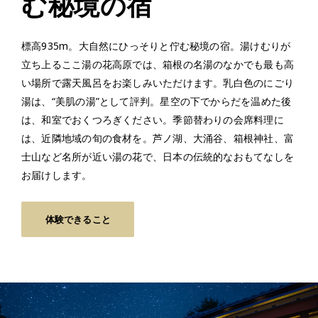
む秘境の宿
標高935m。大自然にひっそりと佇む秘境の宿。湯けむりが
立ち上るここ湯の花高原では、箱根の名湯のなかでも最も高
い場所で露天風呂をお楽しみいただけます。乳白色のにごり
湯は、“美肌の湯”として評判。星空の下でからだを温めた後
は、和室でおくつろぎください。季節替わりの会席料理に
は、近隣地域の旬の食材を。芦ノ湖、大涌谷、箱根神社、富
士山など名所が近い湯の花で、日本の伝統的なおもてなしを
お届けします。
体験できること