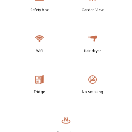
Safety box
Garden View
Wifi
Hair dryer
Fridge
No smoking