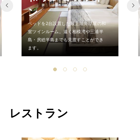
ン
ベッドを2台設置した最上階角部屋の和
室ツインルーム。遠く相模湾や三浦半
島・房総半島までも見渡すことができ
ます。
レストラン