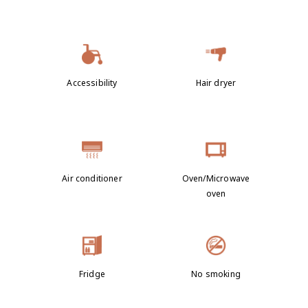
Accessibility
Hair dryer
Air conditioner
Oven/Microwave
oven
Fridge
No smoking