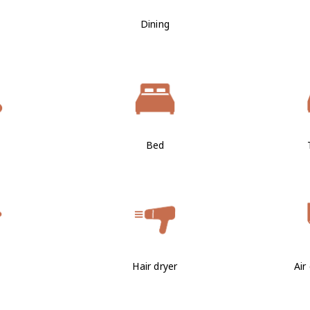
Dining
Bed
Hair dryer
Air