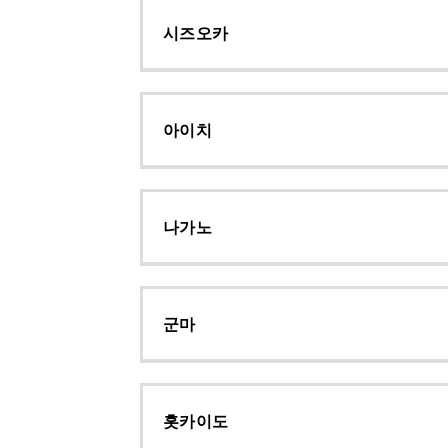
시즈오카
아이치
나가노
군마
홋카이도