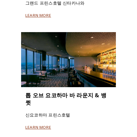
그랜드 프린스호텔 신타카나와
LEARN MORE
톱 오브 요코하마 바 라운지 & 뱅
큇
신요코하마 프린스호텔
LEARN MORE