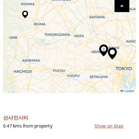
2
Leaflet
선샤인시티
0.47 kms from property
Show on Map