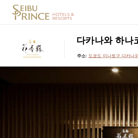
다카나와 하나코로
주소:
도쿄도 미나토구 다카나와 3