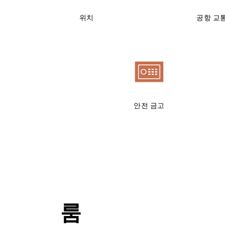
위치
공항 교
안전 금고
룸