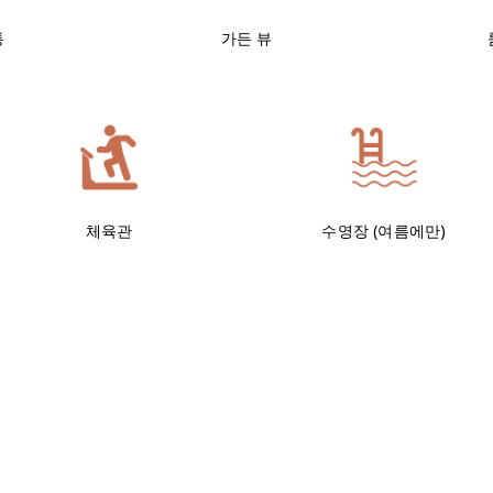
통
가든 뷰
체육관
수영장 (여름에만)