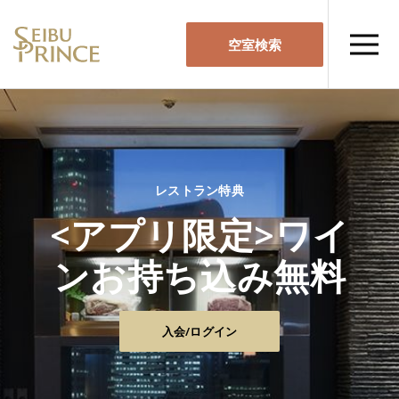
空室検索
レストラン特典
<アプリ限定>ワイ
ンお持ち込み無料
入会/ログイン