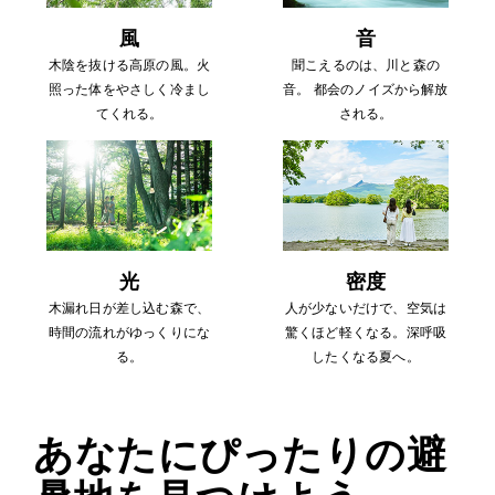
風
音
木陰を抜ける高原の風。火
聞こえるのは、川と森の
照った体をやさしく冷まし
音。
都会のノイズから解放
てくれる。
される。
光
密度
木漏れ日が差し込む森で、
人が少ないだけで、空気は
時間の流れがゆっくりにな
驚くほど軽くなる。深呼吸
る。
したくなる夏へ。
あなたにぴったりの避