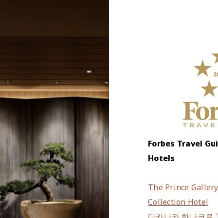
Forbes Travel Gu
Hotels
The Prince Gallery
Collection Hotel
다카나와 하나코로 TA