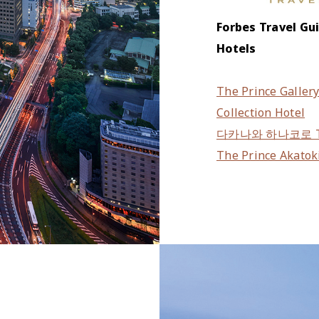
Forbes Travel Gu
Hotels
The Prince Gallery
Collection Hotel
다카나와 하나코로 TA
The Prince Akatok