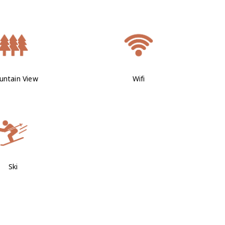
ntain View
Wifi
Ski