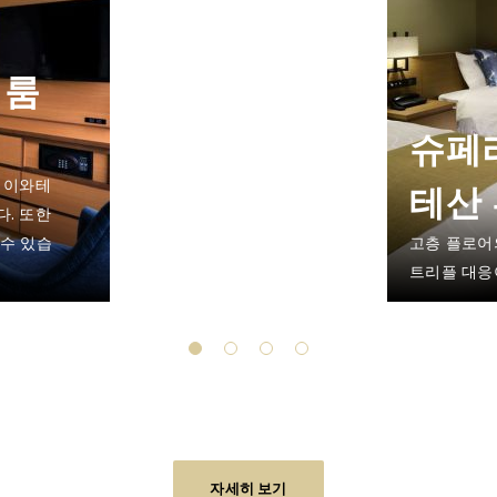
 룸
슈페리
 이와테
테산 
. 또한
 수 있습
고층 플로어
트리플 대응
자세히 보기