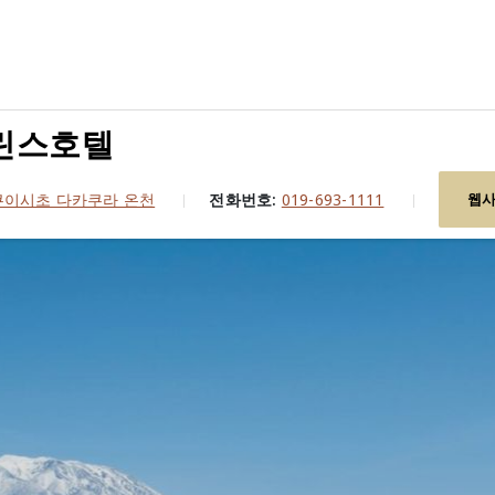
린스호텔
쿠이시초 다카쿠라 온천
전화번호:
019-693-1111
웹사