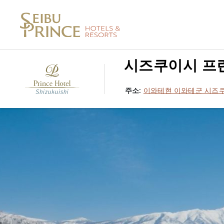
시즈쿠이시 프
주소:
이와테현 이와테군 시즈