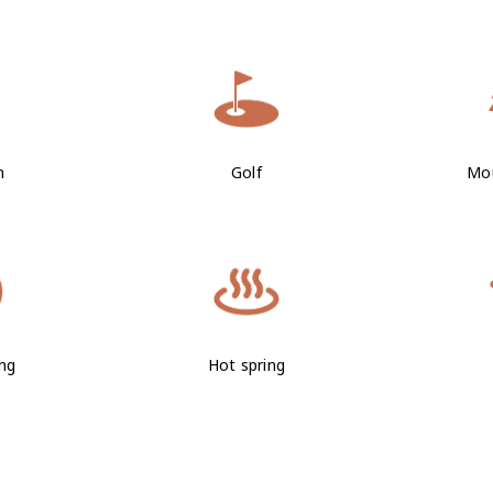
n
Golf
Mou
ng
Hot spring