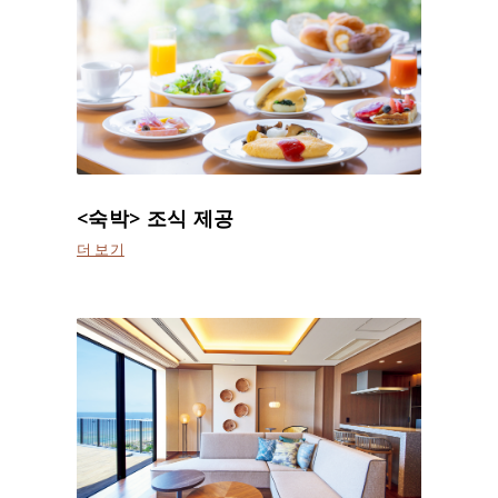
<숙박> 조식 제공
더 보기