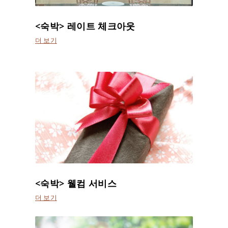
<숙박> 레이트 체크아웃
더 보기
<숙박> 웰컴 서비스
더 보기