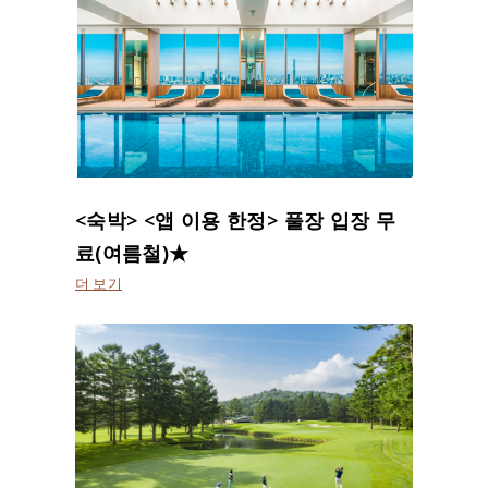
<숙박> <앱 이용 한정> 풀장 입장 무
료(여름철)★
더 보기